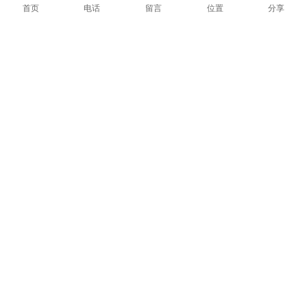
首页
电话
留言
位置
分享
在线询价
商品详情
性能特点
技术参数